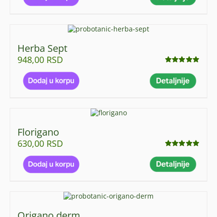
Herba Sept
948,00
RSD
Ocenjeno
sa
4.95
od 5
Florigano
630,00
RSD
Ocenjeno
sa
5.00
od 5
Origano derm