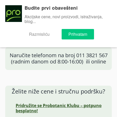
Skip
to
Budite prvi obavešteni
content
Akcijske cene, novi proizvodi, istraživanja,
blog...
Razmisliću
Prihvatam
Naručite telefonom na broj 011 3821 567
(radnim danom od 8:00-16:00) ili online
Želite niže cene i stručnu podršku?
Pridružite se Probotanic Klubu – potpuno
besplatno!