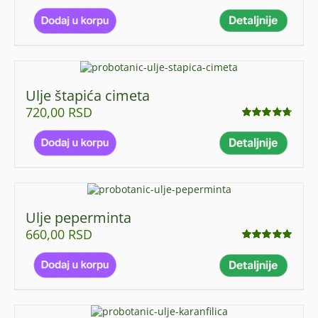
Ocenjeno
sa
4.87
od 5
Ulje štapića cimeta
720,00
RSD
Ocenjeno
sa
4.75
od 5
Ulje peperminta
660,00
RSD
Ocenjeno
sa
5.00
od 5