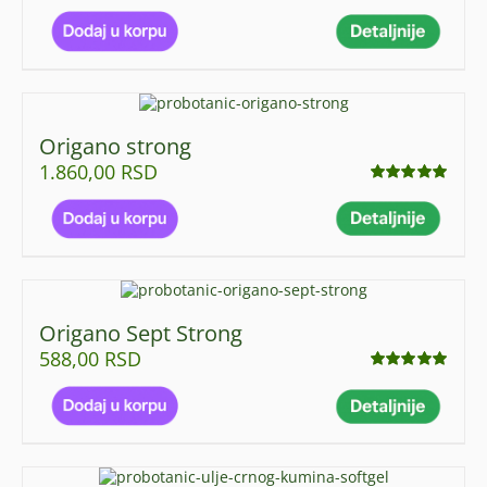
Ocenjeno
sa
5.00
od 5
Origano strong
1.860,00
RSD
Ocenjeno
sa
4.95
od 5
Origano Sept Strong
588,00
RSD
Ocenjeno
sa
4.92
od 5