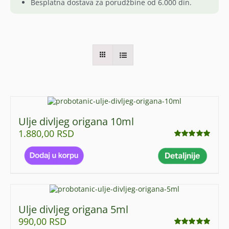
Besplatna dostava za porudžbine od 6.000 din.
Ulje divljeg origana 10ml
1.880,00
RSD
Ocenjeno
sa
5.00
od 5
Ulje divljeg origana 5ml
990,00
RSD