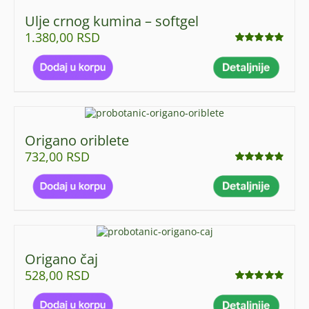
Ulje crnog kumina – softgel
1.380,00
RSD
Ocenjeno
sa
4.93
od 5
Origano oriblete
732,00
RSD
Ocenjeno
sa
4.83
od 5
Origano čaj
528,00
RSD
Ocenjeno
sa
4.92
od 5