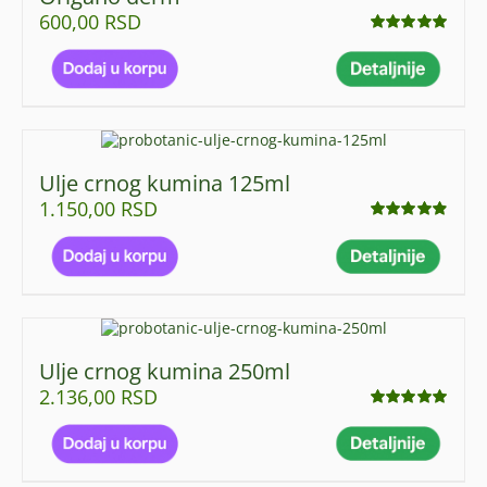
600,00
RSD
Ocenjeno
sa
5.00
od 5
Ulje crnog kumina 125ml
1.150,00
RSD
Ocenjeno
sa
4.88
od 5
Ulje crnog kumina 250ml
2.136,00
RSD
Ocenjeno
sa
4.95
od 5