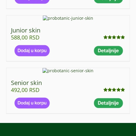
Junior skin
588,00
RSD
Ocenjeno
sa
4.83
od 5
Senior skin
492,00
RSD
Ocenjeno
sa
4.94
od 5