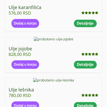
Ulje karanfilića
576,00
RSD
Ocenjeno
sa
5.00
od 5
Ulje jojobe
828,00
RSD
Ocenjeno
sa
4.85
od 5
Ulje lešnika
780,00
RSD
Ocenjeno
sa
5.00
od 5