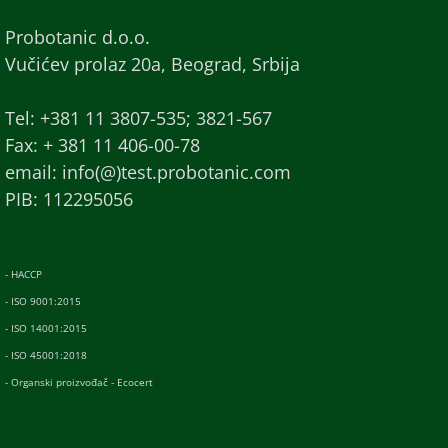
Probotanic d.o.o.
Vučićev prolaz 20a, Beograd, Srbija
Tel: +381 11 3807-535; 3821-567
Fax: + 381 11 406-00-78
email: info(@)test.probotanic.com
PIB: 112295056
- HACCP
- ISO 9001:2015
- ISO 14001:2015
- ISO 45001:2018
- Organski proizvođač - Ecocert