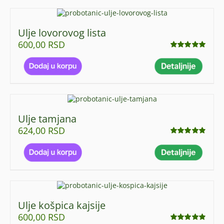
Ulje lovorovog lista
600,00
RSD
Ocenjeno
sa
4.92
od 5
Ulje tamjana
624,00
RSD
Ocenjeno
sa
4.89
od 5
Ulje košpica kajsije
600,00
RSD