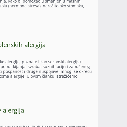
ivanja, kako bi pomogao u smanjenju masnih
zola (hormona stresa), naročito oko stomaka,
olenskih alergija
ke alergije, poznate i kao sezonski alergijski
 poput kijanja, svraba, suznih očiju i zapušenog
ti pospanost i druge nuspojave, mnogi se okreću
oma alergije. U ovom članku istražićemo
 alergija