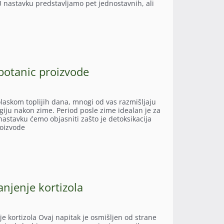
. U nastavku predstavljamo pet jednostavnih, ali
botanic proizvode
laskom toplijih dana, mnogi od vas razmišljaju
giju nakon zime. Period posle zime idealan je za
nastavku ćemo objasniti zašto je detoksikacija
roizvode
anjenje kortizola
 kortizola Ovaj napitak je osmišljen od strane