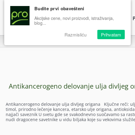
Budite prvi obavešteni
Proizvodi
Prodavnica
Podrška
P
Akcijske cene, novi proizvodi, istraživanja,
blog...
Razmisliću
Prihvatam
Antikancerogeno delovanje ulja divljeg o
Antikancerogeno delovanje ulja divljeg origana Ključne reči: ul
timol, prirodno lečenje kancera, etarsko ulje origana, antioksi
najjači saveznik U svetu gde se svakodnevno suočavamo sa ras
nudi dragocene savetnike u vidu biljaka koje su vekovima služil