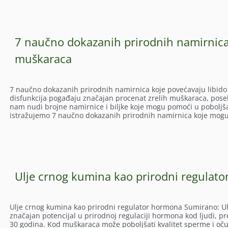
7 naučno dokazanih prirodnih namirnica
muškaraca
7 naučno dokazanih prirodnih namirnica koje povećavaju libido
disfunkcija pogađaju značajan procenat zrelih muškaraca, pose
nam nudi brojne namirnice i biljke koje mogu pomoći u poboljša
istražujemo 7 naučno dokazanih prirodnih namirnica koje mogu 
Ulje crnog kumina kao prirodni regulat
Ulje crnog kumina kao prirodni regulator hormona Sumirano: Ulj
značajan potencijal u prirodnoj regulaciji hormona kod ljudi, p
30 godina. Kod muškaraca može poboljšati kvalitet sperme i oču