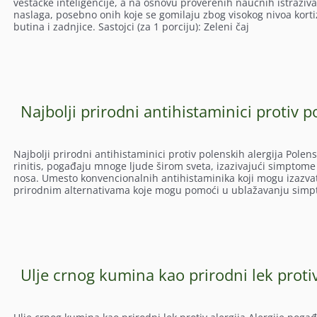
veštačke inteligencije, a na osnovu proverenih naučnih istraž
naslaga, posebno onih koje se gomilaju zbog visokog nivoa korti
butina i zadnjice. Sastojci (za 1 porciju): Zeleni čaj
Najbolji prirodni antihistaminici protiv p
Najbolji prirodni antihistaminici protiv polenskih alergija Polens
rinitis, pogađaju mnoge ljude širom sveta, izazivajući simptome
nosa. Umesto konvencionalnih antihistaminika koji mogu izazva
prirodnim alternativama koje mogu pomoći u ublažavanju simpt
Ulje crnog kumina kao prirodni lek protiv