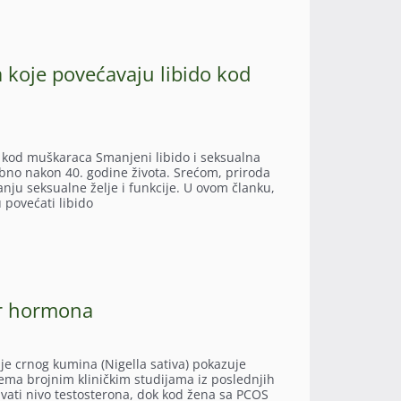
 koje povećavaju libido kod
 kod muškaraca Smanjeni libido i seksualna
bno nakon 40. godine života. Srećom, priroda
nju seksualne želje i funkcije. U ovom članku,
povećati libido
or hormona
e crnog kumina (Nigella sativa) pokazuje
rema brojnim kliničkim studijama iz poslednjih
vati nivo testosterona, dok kod žena sa PCOS