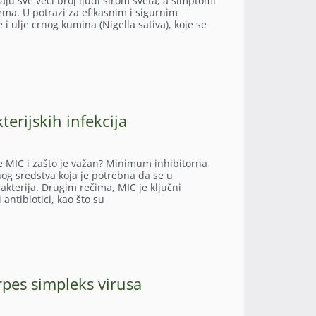
aju sve veći broj ljudi širom sveta, a simptomi
lema. U potrazi za efikasnim i sigurnim
i ulje crnog kumina (Nigella sativa), koje se
terijskih infekcija
a je MIC i zašto je važan? Minimum inhibitorna
og sredstva koja je potrebna da se u
bakterija. Drugim rečima, MIC je ključni
ntibiotici, kao što su
erpes simpleks virusa