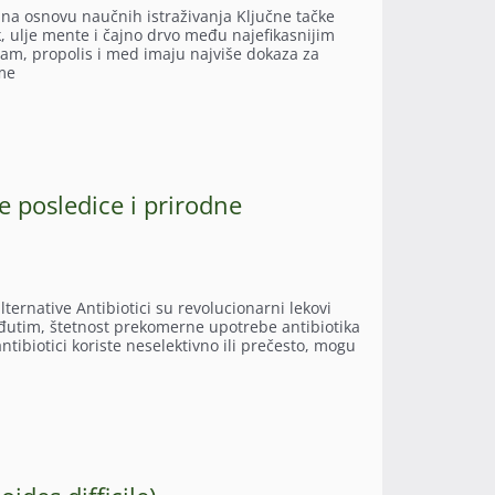
- na osnovu naučnih istraživanja Ključne tačke
, ulje mente i čajno drvo među najefikasnijim
am, propolis i med imaju najviše dokaza za
ome
 posledice i prirodne
ternative Antibiotici su revolucionarni lekovi
eđutim, štetnost prekomerne upotrebe antibiotika
tibiotici koriste neselektivno ili prečesto, mogu