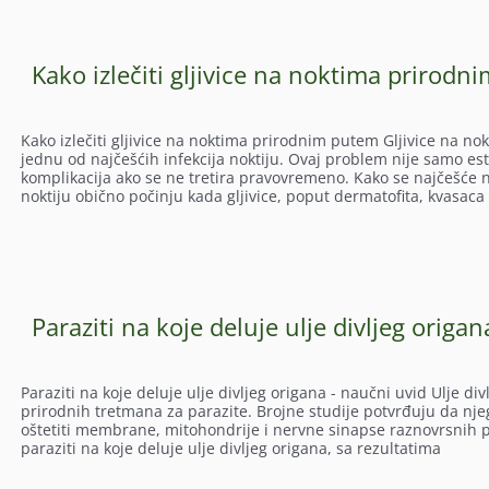
Kako izlečiti gljivice na noktima prirod
Kako izlečiti gljivice na noktima prirodnim putem Gljivice na n
jednu od najčešćih infekcija noktiju. Ovaj problem nije samo est
komplikacija ako se ne tretira pravovremeno. Kako se najčešće no
noktiju obično počinju kada gljivice, poput dermatofita, kvasaca 
Paraziti na koje deluje ulje divljeg origa
Paraziti na koje deluje ulje divljeg origana - naučni uvid Ulje di
prirodnih tretmana za parazite. Brojne studije potvrđuju da njego
oštetiti membrane, mitohondrije i nervne sinapse raznovrsnih p
paraziti na koje deluje ulje divljeg origana, sa rezultatima