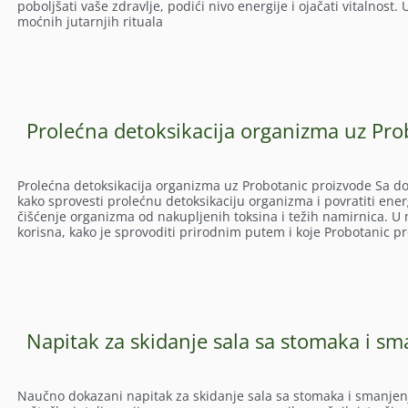
poboljšati vaše zdravlje, podići nivo energije i ojačati vitalnost
moćnih jutarnjih rituala
Prolećna detoksikacija organizma uz Pro
Prolećna detoksikacija organizma uz Probotanic proizvode Sa do
kako sprovesti prolećnu detoksikaciju organizma i povratiti ener
čišćenje organizma od nakupljenih toksina i težih namirnica. U 
korisna, kako je sprovoditi prirodnim putem i koje Probotanic p
Napitak za skidanje sala sa stomaka i sm
Naučno dokazani napitak za skidanje sala sa stomaka i smanjenje