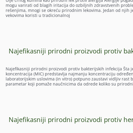
Ulje crnog kumina kao prirodni lek protiv alergija Alergije pogađ
mogu varirati od blagih iritacija do ozbiljnih zdravstvenih prob
rešenjima, mnogi se okreću prirodnim lekovima. Jedan od njih je 
vekovima koristi u tradicionalnoj
Najefikasniji prirodni proizvodi protiv bak
Najefikasniji prirodni proizvodi protiv bakterijskih infekcija Št
koncentracija (MIC) predstavlja najmanju koncentraciju određen
laboratorijskim uslovima (in vitro) potpuno zaustavi vidljiv rast 
parametar koji pomaže naučnicima da odrede koliko su prirodni a
Najefikasniji prirodni proizvodi protiv h