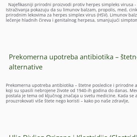
Najefikasniji prirodni proizvodi protiv herpes simpleks virusa 
Istraživanja pokazuju da su limunov balzam, propolis, med, cink
prirodnim lekovima za herpes simplex virus (HSV). Limunov balz
lečenje hladnih čireva i genitalnog herpesa, smanjujući simpt
Prekomerna upotreba antibiotika – štetne
alternative
Prekomerna upotreba antibiotika – štetne posledice i prirodne al
koji su spasili nebrojene živote od 1940-ih godina do danas. M
postala je tema od ključnog značaja u svetu medicine. Kada se an
prouzrokovati više štete nego koristi – kako po naše zdravlje,