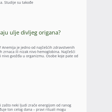
a. Studije su takođe
u ulje divljeg origana?
? Anemija je jedno od najčešćih zdravstvenih
h zrnaca ili nizak nivo hemoglobina. Najčešći
ki nivo gvožđa u organizmu. Osobe koje pate od
tali zašto neki ljudi zrače energijom od ranog
đuje ton celog dana – pravi rituali mogu