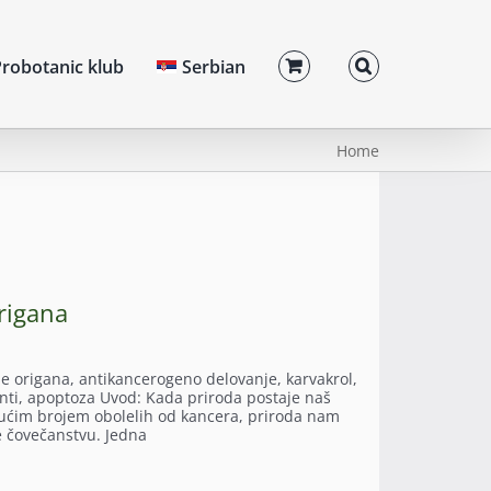
robotanic klub
Serbian
Home
rigana
je origana, antikancerogeno delovanje, karvakrol,
danti, apoptoza Uvod: Kada priroda postaje naš
tućim brojem obolelih od kancera, priroda nam
e čovečanstvu. Jedna