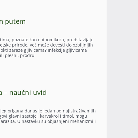
nim putem
oktima, poznate kao onihomikoza, predstavljaju
etske prirode, već može dovesti do ozbiljnijih
kti zaraze gljivicama? Infekcije gljivicama
ili plesni, prodru
na – naučni uvid
vljeg origana danas je jedan od najistraživanijih
vi glavni sastojci, karvakrol i timol, mogu
arazita. U nastavku su objašnjeni mehanizmi i