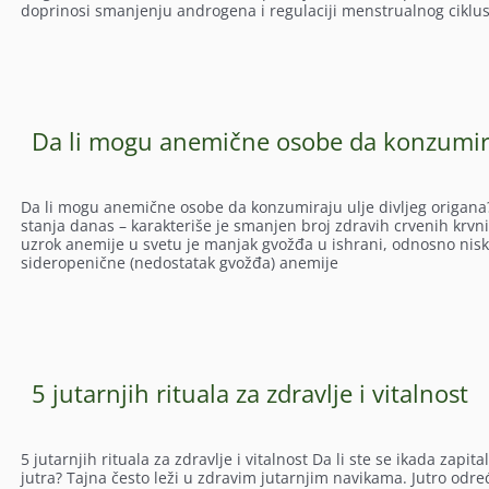
doprinosi smanjenju androgena i regulaciji menstrualnog ciklus
Da li mogu anemične osobe da konzumiraj
Da li mogu anemične osobe da konzumiraju ulje divljeg origana
stanja danas – karakteriše je smanjen broj zdravih crvenih krvni
uzrok anemije u svetu je manjak gvožđa u ishrani, odnosno nis
sideropenične (nedostatak gvožđa) anemije
5 jutarnjih rituala za zdravlje i vitalnost
5 jutarnjih rituala za zdravlje i vitalnost Da li ste se ikada zapi
jutra? Tajna često leži u zdravim jutarnjim navikama. Jutro odre